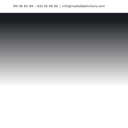
Saltar
951 56 60 99 - 623 46 89 66
|
info@marbellakitchens.com
al
contenido