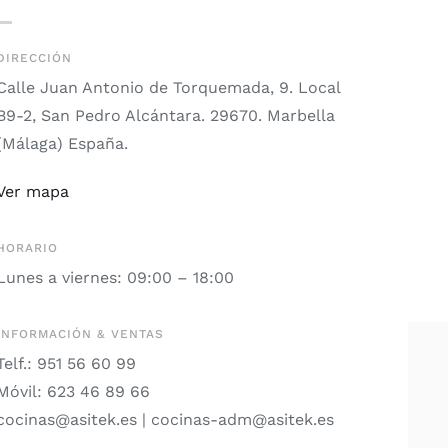
DIRECCIÓN
Calle Juan Antonio de Torquemada, 9. Local
B9-2,
San Pedro Alcántara. 29670. Marbella
(Málaga) España.
Ver mapa
HORARIO
Lunes a viernes: 09:00 – 18:00
INFORMACIÓN & VENTAS
Telf.: 951 56 60 99
Móvil: 623 46 89 66
cocinas@asitek.es | cocinas-adm@asitek.es