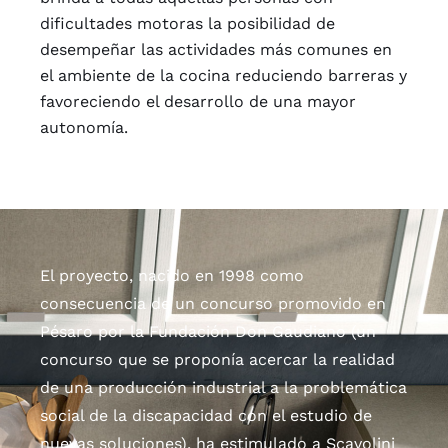
dificultades motoras la posibilidad de
desempeñar las actividades más comunes en
el ambiente de la cocina reduciendo barreras y
favore
ciendo el desarrollo de una mayor
autonomía.
El proyecto, nacido en 1998 como
consecuencia de un concurso promovido en
Pésaro por la Fundación Don Gaudiano (un
concurso que se proponía acercar la realidad
de una producción industrial a la problemática
social de la discapacidad con el estudio de
nuevas soluciones), ha estimulado a Scavolini