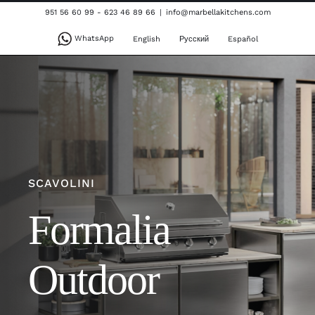
Skip
951 56 60 99 - 623 46 89 66
|
info@marbellakitchens.com
to
WhatsApp
English
Русский
Español
content
SCAVOLINI
Formalia
Outdoor