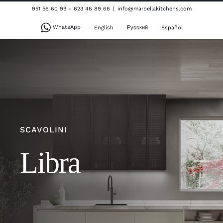
Skip
951 56 60 99 - 623 46 89 66
|
info@marbellakitchens.com
to
WhatsApp
English
Русский
Español
content
SCAVOLINI
Libra