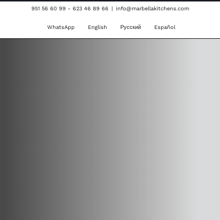
Skip
951 56 60 99 - 623 46 89 66
|
info@marbellakitchens.com
to
WhatsApp
English
Русский
Español
content