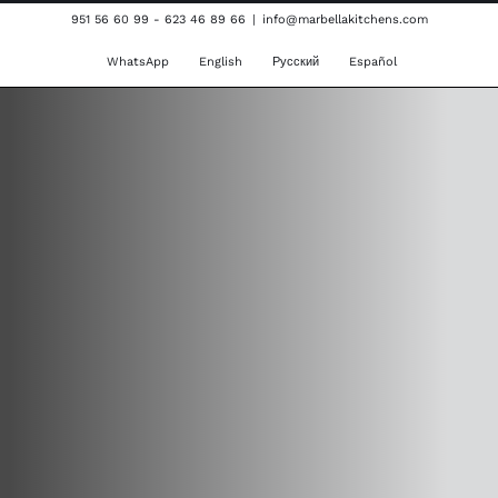
Skip
951 56 60 99 - 623 46 89 66
|
info@marbellakitchens.com
to
WhatsApp
English
Русский
Español
content