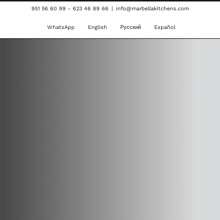
Skip
951 56 60 99 - 623 46 89 66
|
info@marbellakitchens.com
to
WhatsApp
English
Русский
Español
content