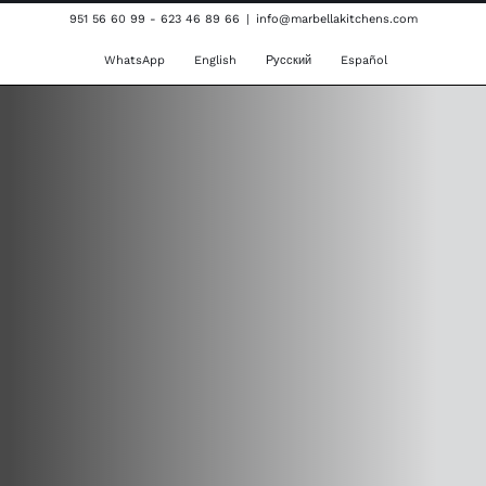
Saltar
951 56 60 99 - 623 46 89 66
|
info@marbellakitchens.com
al
WhatsApp
English
Русский
Español
contenido