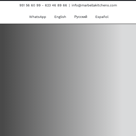
Saltar
951 56 60 99 - 623 46 89 66
|
info@marbellakitchens.com
al
WhatsApp
English
Русский
Español
contenido