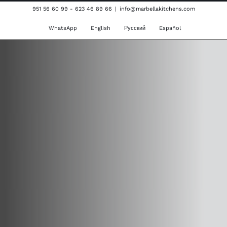
Skip
951 56 60 99 - 623 46 89 66
|
info@marbellakitchens.com
to
WhatsApp
English
Русский
Español
content